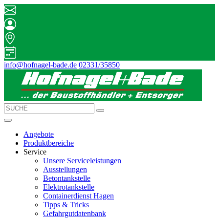
info@hofnagel-bade.de
02331/35850
Angebote
Produktbereiche
Service
Unsere Serviceleistungen
Ausstellungen
Betontankstelle
Elektrotankstelle
Containerdienst Hagen
Tipps & Tricks
Gefahrgutdatenbank