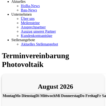
Aktuelles
HoBa-News
Bau-News
Unternehmen
Über uns
Meilensteine
Ansprechpartner
Auszug unserer Partner
Kundenkontoanträge
Stellenangebote
Aktuelles Stellenangebot
Terminvereinbarung
Photovoltaik
August 2026
Montag
Mo
Dienstag
Di
Mittwoch
Mi
Donnerstag
Do
Freitag
Fr
Sa