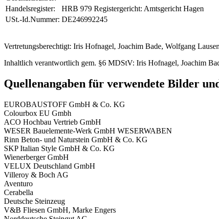
Handelsregister:
HRB 979 Registergericht: Amtsgericht Hagen
USt.-Id.Nummer:
DE246992245
Vertretungsberechtigt: Iris Hofnagel, Joachim Bade, Wolfgang Lause
Inhaltlich verantwortlich gem. §6 MDStV: Iris Hofnagel, Joachim B
Quellenangaben für verwendete Bilder un
EUROBAUSTOFF GmbH & Co. KG
Colourbox EU Gmbh
ACO Hochbau Vertrieb GmbH
WESER Bauelemente-Werk GmbH WESERWABEN
Rinn Beton- und Naturstein GmbH & Co. KG
SKP Italian Style GmbH & Co. KG
Wienerberger GmbH
VELUX Deutschland GmbH
Villeroy & Boch AG
Aventuro
Cerabella
Deutsche Steinzeug
V&B Fliesen GmbH, Marke Engers
Norddeutsche Steingut AG