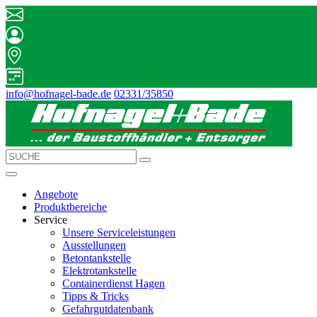
info@hofnagel-bade.de
02331/35850
Angebote
Produktbereiche
Service
Unsere Serviceleistungen
Ausstellungen
Betontankstelle
Elektrotankstelle
Containerdienst Hagen
Tipps & Tricks
Gefahrgutdatenbank