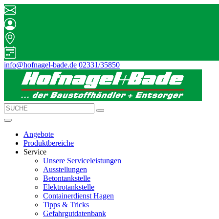
info@hofnagel-bade.de
02331/35850
Angebote
Produktbereiche
Service
Unsere Serviceleistungen
Ausstellungen
Betontankstelle
Elektrotankstelle
Containerdienst Hagen
Tipps & Tricks
Gefahrgutdatenbank