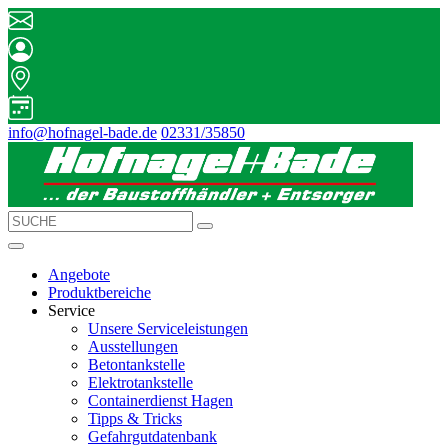
info@hofnagel-bade.de
02331/35850
Angebote
Produktbereiche
Service
Unsere Serviceleistungen
Ausstellungen
Betontankstelle
Elektrotankstelle
Containerdienst Hagen
Tipps & Tricks
Gefahrgutdatenbank