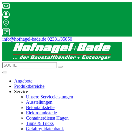
info@hofnagel-bade.de
02331/35850
Angebote
Produktbereiche
Service
Unsere Serviceleistungen
Ausstellungen
Betontankstelle
Elektrotankstelle
Containerdienst Hagen
Tipps & Tricks
Gefahrgutdatenbank