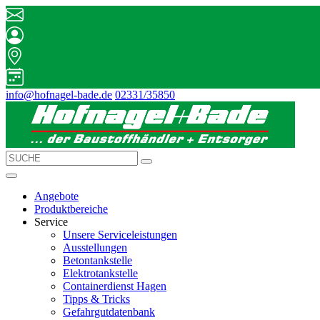
info@hofnagel-bade.de
02331/35850
Angebote
Produktbereiche
Service
Unsere Serviceleistungen
Ausstellungen
Betontankstelle
Elektrotankstelle
Containerdienst Hagen
Tipps & Tricks
Gefahrgutdatenbank