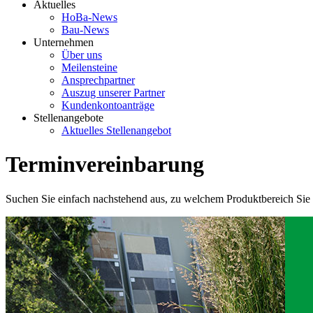
Aktuelles
HoBa-News
Bau-News
Unternehmen
Über uns
Meilensteine
Ansprechpartner
Auszug unserer Partner
Kundenkontoanträge
Stellenangebote
Aktuelles Stellenangebot
Terminvereinbarung
Suchen Sie einfach nachstehend aus, zu welchem Produktbereich Si