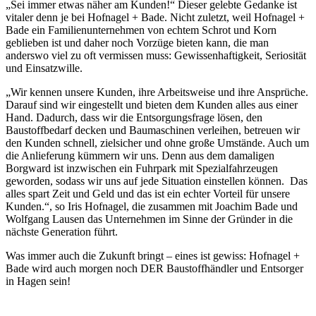
„Sei immer etwas näher am Kunden!“ Dieser gelebte Gedanke ist
vitaler denn je bei Hofnagel + Bade. Nicht zuletzt, weil Hofnagel +
Bade ein Familienunternehmen von echtem Schrot und Korn
geblieben ist und daher noch Vorzüge bieten kann, die man
anderswo viel zu oft vermissen muss: Gewissenhaftigkeit, Seriosität
und Einsatzwille.
„Wir kennen unsere Kunden, ihre Arbeitsweise und ihre Ansprüche.
Darauf sind wir eingestellt und bieten dem Kunden alles aus einer
Hand. Dadurch, dass wir die Entsorgungsfrage lösen, den
Baustoffbedarf decken und Baumaschinen verleihen, betreuen wir
den Kunden schnell, zielsicher und ohne große Umstände. Auch um
die Anlieferung kümmern wir uns. Denn aus dem damaligen
Borgward ist inzwischen ein Fuhrpark mit Spezialfahrzeugen
geworden, sodass wir uns auf jede Situation einstellen können. Das
alles spart Zeit und Geld und das ist ein echter Vorteil für unsere
Kunden.“, so Iris Hofnagel, die zusammen mit Joachim Bade und
Wolfgang Lausen das Unternehmen im Sinne der Gründer in die
nächste Generation führt.
Was immer auch die Zukunft bringt – eines ist gewiss: Hofnagel +
Bade wird auch morgen noch DER Baustoffhändler und Entsorger
in Hagen sein!