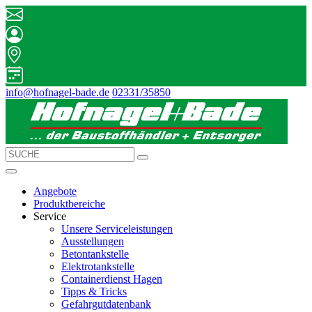
info@hofnagel-bade.de
02331/35850
Angebote
Produktbereiche
Service
Unsere Serviceleistungen
Ausstellungen
Betontankstelle
Elektrotankstelle
Containerdienst Hagen
Tipps & Tricks
Gefahrgutdatenbank