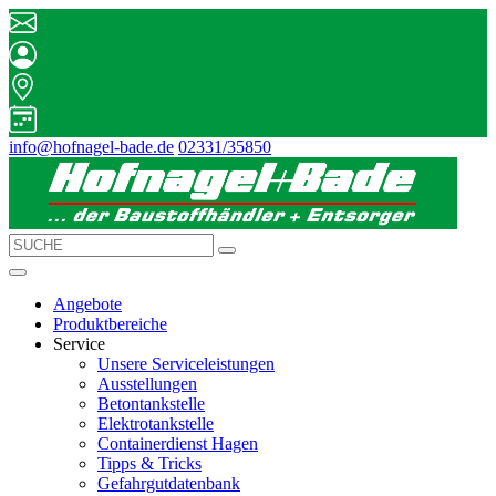
info@hofnagel-bade.de
02331/35850
Angebote
Produktbereiche
Service
Unsere Serviceleistungen
Ausstellungen
Betontankstelle
Elektrotankstelle
Containerdienst Hagen
Tipps & Tricks
Gefahrgutdatenbank