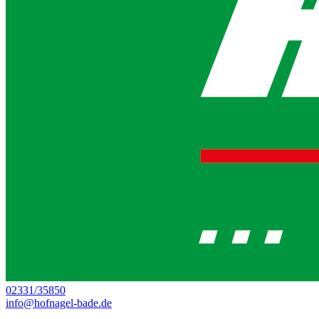
02331/35850
info@hofnagel-bade.de