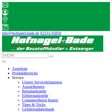
info@hofnagel-bade.de
02331/35850
Angebote
Produktbereiche
Service
Unsere Serviceleistungen
Ausstellungen
Betontankstelle
Elektrotankstelle
Containerdienst Hagen
Tipps & Tricks
Gefahrgutdatenbank