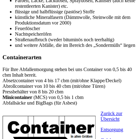
Farben, Lacke, Lackdosen, Spraydosen, Kanister (auch keine
restentleerten Kanister) etc.
flüssige und halbflüssige (pastöse) Stoffe
künstliche Mineralfasern (Dämmwolle, Steinwolle mit dem
Produktionsdatum vor 2000)
Feuerlöscher
Nachtspeicheröfen
Straßenaufbruch (weder bituminös noch teerhaltig)
und weitere Abfälle, die im Bereich des „Sondermülls“ liegen
Containerarten
Für Ihre Abfallentsorgung stehen bei uns Container von 0,5 bis 40
cbm Inhalt bereit.
Absetzcontainer von 4 bis 17 cbm (mit/ohne Klappe/Deckel)
Abrollcontainer von 10 bis 40 cbm (mit/ohne Türen)
Pressbehälter von 8 bis 20 cbm
Minicontainer
(MCS) von 0,5 bis 1 cbm
Abfallsäcke und BigBags (für Asbest)
Zurück zur
Übersicht
Entsorgung