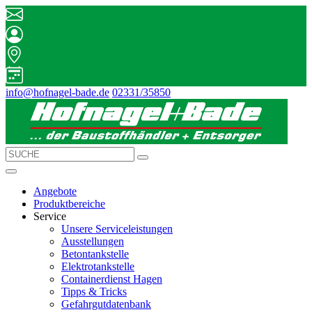
info@hofnagel-bade.de
02331/35850
Angebote
Produktbereiche
Service
Unsere Serviceleistungen
Ausstellungen
Betontankstelle
Elektrotankstelle
Containerdienst Hagen
Tipps & Tricks
Gefahrgutdatenbank