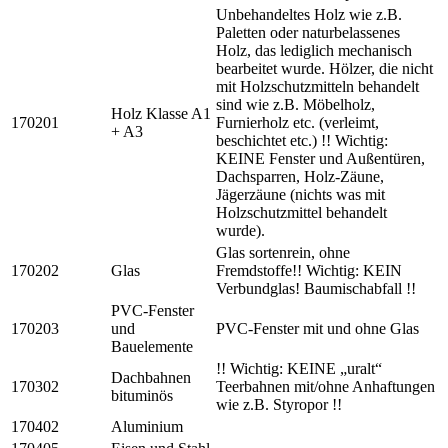
Unbehandeltes Holz wie z.B.
Paletten oder naturbelassenes
Holz, das lediglich mechanisch
bearbeitet wurde. Hölzer, die nicht
mit Holzschutzmitteln behandelt
sind wie z.B. Möbelholz,
Holz Klasse A1
170201
Furnierholz etc. (verleimt,
+ A3
beschichtet etc.) !! Wichtig:
KEINE Fenster und Außentüren,
Dachsparren, Holz-Zäune,
Jägerzäune (nichts was mit
Holzschutzmittel behandelt
wurde).
Glas sortenrein, ohne
170202
Glas
Fremdstoffe!! Wichtig: KEIN
Verbundglas! Baumischabfall !!
PVC-Fenster
170203
und
PVC-Fenster mit und ohne Glas
Bauelemente
!! Wichtig: KEINE „uralt“
Dachbahnen
170302
Teerbahnen mit/ohne Anhaftungen
bituminös
wie z.B. Styropor !!
170402
Aluminium