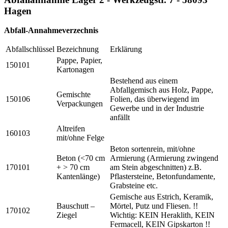
Hagen
Abfall-Annahmeverzechnis
Abfallschlüssel
Bezeichnung
Erklärung
Pappe, Papier,
150101
Kartonagen
Bestehend aus einem
Abfallgemisch aus Holz, Pappe,
Gemischte
150106
Folien, das überwiegend im
Verpackungen
Gewerbe und in der Industrie
anfällt
Altreifen
160103
mit/ohne Felge
Beton sortenrein, mit/ohne
Beton (<70 cm
Armierung (Armierung zwingend
170101
+ > 70 cm
am Stein abgeschnitten) z.B.
Kantenlänge)
Pflastersteine, Betonfundamente,
Grabsteine etc.
Gemische aus Estrich, Keramik,
Bauschutt –
Mörtel, Putz und Fliesen. !!
170102
Ziegel
Wichtig: KEIN Heraklith, KEIN
Fermacell, KEIN Gipskarton !!