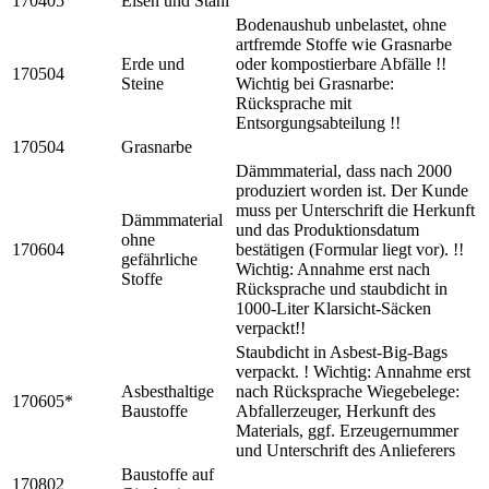
170405
Eisen und Stahl
Bodenaushub unbelastet, ohne
artfremde Stoffe wie Grasnarbe
Erde und
oder kompostierbare Abfälle !!
170504
Steine
Wichtig bei Grasnarbe:
Rücksprache mit
Entsorgungsabteilung !!
170504
Grasnarbe
Dämmmaterial, dass nach 2000
produziert worden ist. Der Kunde
muss per Unterschrift die Herkunft
Dämmmaterial
und das Produktionsdatum
ohne
170604
bestätigen (Formular liegt vor). !!
gefährliche
Wichtig: Annahme erst nach
Stoffe
Rücksprache und staubdicht in
1000-Liter Klarsicht-Säcken
verpackt!!
Staubdicht in Asbest-Big-Bags
verpackt. ! Wichtig: Annahme erst
Asbesthaltige
nach Rücksprache Wiegebelege:
170605*
Baustoffe
Abfallerzeuger, Herkunft des
Materials, ggf. Erzeugernummer
und Unterschrift des Anlieferers
Baustoffe auf
170802