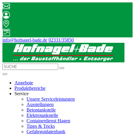
info@hofnagel-bade.de
02331/35850
Angebote
Produktbereiche
Service
Unsere Serviceleistungen
Ausstellungen
Betontankstelle
Elektrotankstelle
Containerdienst Hagen
Tipps & Tricks
Gefahrgutdatenbank