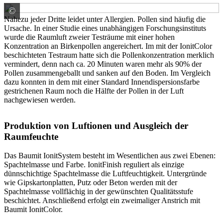
©
Baumit GmbH
Nahezu jeder Dritte leidet unter Allergien. Pollen sind häufig die
Ursache. In einer Studie eines unabhängigen Forschungsinstituts
wurde die Raumluft zweier Testräume mit einer hohen
Konzentration an Birkenpollen angereichert. Im mit der IonitColor
beschichteten Testraum hatte sich die Pollenkonzentration merklich
vermindert, denn nach ca. 20 Minuten waren mehr als 90% der
Pollen zusammengeballt und sanken auf den Boden. Im Vergleich
dazu konnten in dem mit einer Standard Innendispersionsfarbe
gestrichenen Raum noch die Hälfte der Pollen in der Luft
nachgewiesen werden.
Produktion von Luftionen und Ausgleich der
Raumfeuchte
Das Baumit IonitSystem besteht im Wesentlichen aus zwei Ebenen:
Spachtelmasse und Farbe. IonitFinish reguliert als einzige
dünnschichtige Spachtelmasse die Luftfeuchtigkeit. Untergründe
wie Gipskartonplatten, Putz oder Beton werden mit der
Spachtelmasse vollflächig in der gewünschten Qualitätsstufe
beschichtet. Anschließend erfolgt ein zweimaliger Anstrich mit
Baumit IonitColor.