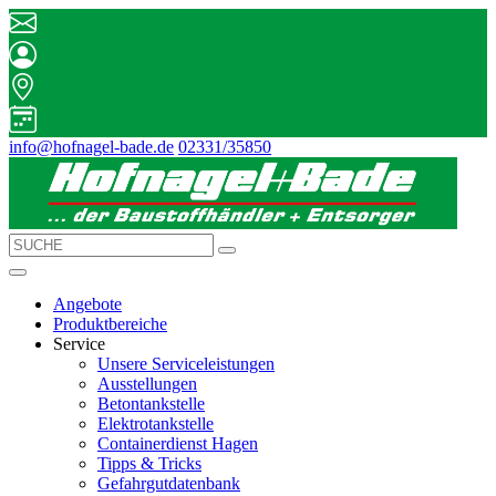
info@hofnagel-bade.de
02331/35850
Angebote
Produktbereiche
Service
Unsere Serviceleistungen
Ausstellungen
Betontankstelle
Elektrotankstelle
Containerdienst Hagen
Tipps & Tricks
Gefahrgutdatenbank