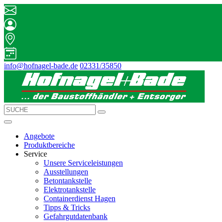
info@hofnagel-bade.de
02331/35850
Angebote
Produktbereiche
Service
Unsere Serviceleistungen
Ausstellungen
Betontankstelle
Elektrotankstelle
Containerdienst Hagen
Tipps & Tricks
Gefahrgutdatenbank