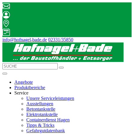
info@hofnagel-bade.de
02331/35850
Angebote
Produktbereiche
Service
Unsere Serviceleistungen
Ausstellungen
Betontankstelle
Elektrotankstelle
Containerdienst Hagen
Tipps & Tricks
Gefahrgutdatenbank