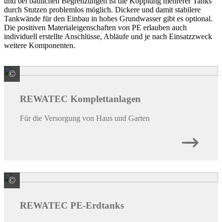
und bei baulichen Begrenzungen ist die Kopplung mehrerer Tanks
durch Stutzen problemlos möglich. Dickere und damit stabilere
Tankwände für den Einbau in hohes Grundwasser gibt es optional.
Die positiven Materialeigenschaften von PE erlauben auch
individuell erstellte Anschlüsse, Abläufe und je nach Einsatzzweck
weitere Komponenten.
©
Premier Tech Water and Environment GmbH
REWATEC Komplettanlagen
Für die Versorgung von Haus und Garten
©
Premier Tech Water and Environment GmbH
REWATEC PE-Erdtanks