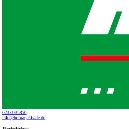
02331/35850
info@hofnagel-bade.de
Rechtliches