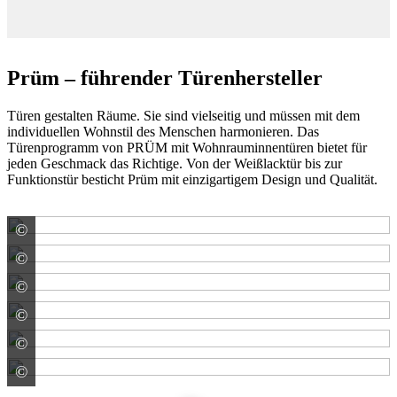
Prüm – führender Türenhersteller
Türen gestalten Räume. Sie sind vielseitig und müssen mit dem
individuellen Wohnstil des Menschen harmonieren. Das
Türenprogramm von PRÜM mit Wohnrauminnentüren bietet für
jeden Geschmack das Richtige. Von der Weißlacktür bis zur
Funktionstür besticht Prüm mit einzigartigem Design und Qualität.
©
PRÜM-Türenwerk GmbH
©
PRÜM-Türenwerk GmbH
©
PRÜM-Türenwerk GmbH
©
PRÜM-Türenwerk GmbH
©
PRÜM-Türenwerk GmbH
©
PRÜM-Türenwerk GmbH