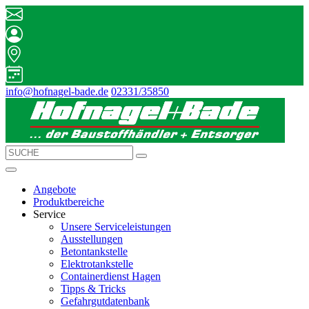
info@hofnagel-bade.de
02331/35850
Angebote
Produktbereiche
Service
Unsere Serviceleistungen
Ausstellungen
Betontankstelle
Elektrotankstelle
Containerdienst Hagen
Tipps & Tricks
Gefahrgutdatenbank