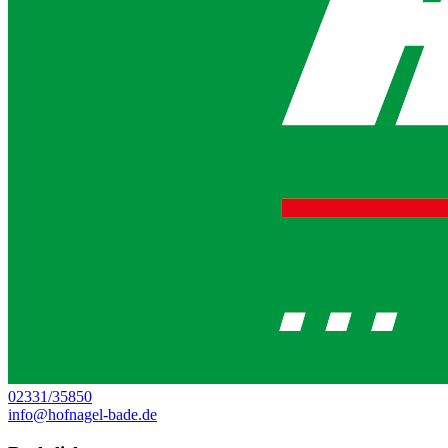
02331/35850
info@hofnagel-bade.de