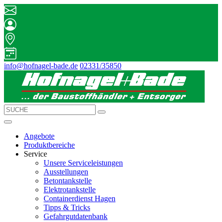
info@hofnagel-bade.de
02331/35850
Angebote
Produktbereiche
Service
Unsere Serviceleistungen
Ausstellungen
Betontankstelle
Elektrotankstelle
Containerdienst Hagen
Tipps & Tricks
Gefahrgutdatenbank