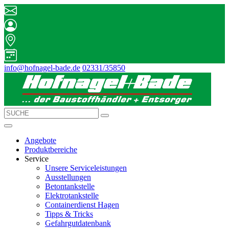
info@hofnagel-bade.de
02331/35850
Angebote
Produktbereiche
Service
Unsere Serviceleistungen
Ausstellungen
Betontankstelle
Elektrotankstelle
Containerdienst Hagen
Tipps & Tricks
Gefahrgutdatenbank