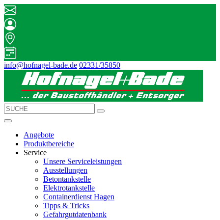
info@hofnagel-bade.de
02331/35850
Angebote
Produktbereiche
Service
Unsere Serviceleistungen
Ausstellungen
Betontankstelle
Elektrotankstelle
Containerdienst Hagen
Tipps & Tricks
Gefahrgutdatenbank