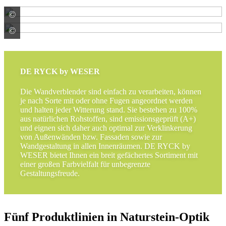
©
WESER Bauelemente-Werk GmbH WESERWABEN
©
WESER Bauelemente-Werk GmbH WESERWABEN
DE RYCK by WESER
Die Wandverblender sind einfach zu verarbeiten, können
je nach Sorte mit oder ohne Fugen angeordnet werden
und halten jeder Witterung stand. Sie bestehen zu 100%
aus natürlichen Rohstoffen, sind emissionsgeprüft (A+)
und eignen sich daher auch optimal zur Verklinkerung
von Außenwänden bzw. Fassaden sowie zur
Wandgestaltung in allen Innenräumen. DE RYCK by
WESER bietet Ihnen ein breit gefächertes Sortiment mit
einer großen Farbvielfalt für unbegrenzte
Gestaltungsfreude.
Fünf Produktlinien in Naturstein-Optik