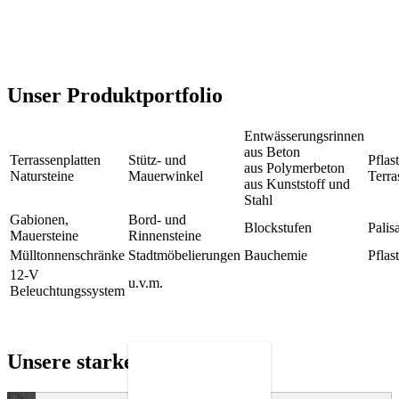
Unser Produktportfolio
Entwässerungsrinnen
aus Beton
Terrassenplatten
Stütz- und
Pflas
aus Polymerbeton
Natursteine
Mauerwinkel
Terra
aus Kunststoff und
Stahl
Gabionen,
Bord- und
Blockstufen
Palis
Mauersteine
Rinnensteine
Mülltonnenschränke
Stadtmöbelierungen
Bauchemie
Pflas
12-V
u.v.m.
Beleuchtungssystem
Unsere starken Partner