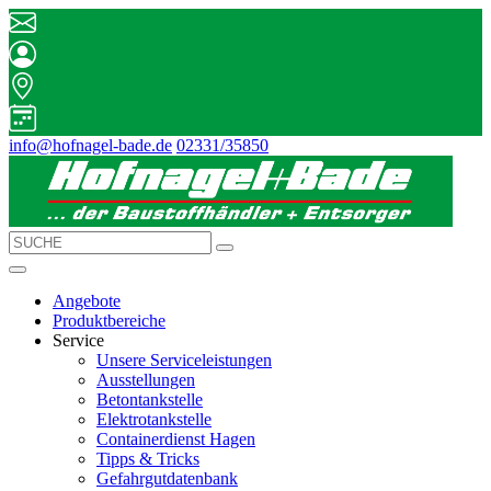
info@hofnagel-bade.de
02331/35850
Angebote
Produktbereiche
Service
Unsere Serviceleistungen
Ausstellungen
Betontankstelle
Elektrotankstelle
Containerdienst Hagen
Tipps & Tricks
Gefahrgutdatenbank