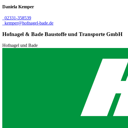
Daniela
Kemper
02331-358539
kemper@hofnagel-bade.de
Hofnagel & Bade Baustoffe und Transporte GmbH
Hofnagel und Bade