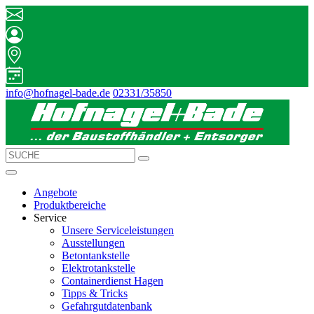
info@hofnagel-bade.de
02331/35850
Angebote
Produktbereiche
Service
Unsere Serviceleistungen
Ausstellungen
Betontankstelle
Elektrotankstelle
Containerdienst Hagen
Tipps & Tricks
Gefahrgutdatenbank