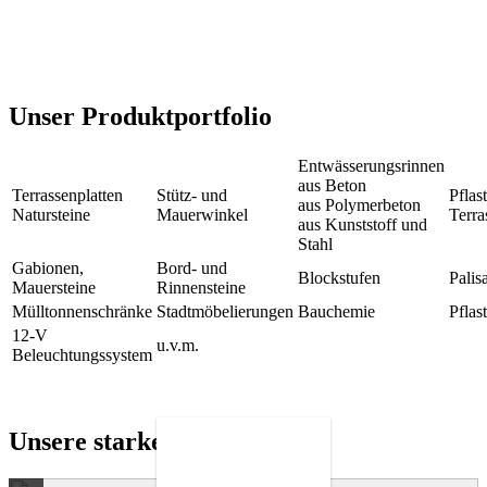
Unser Produktportfolio
Entwässerungsrinnen
aus Beton
Terrassenplatten
Stütz- und
Pflas
aus Polymerbeton
Natursteine
Mauerwinkel
Terra
aus Kunststoff und
Stahl
Gabionen,
Bord- und
Blockstufen
Palis
Mauersteine
Rinnensteine
Mülltonnenschränke
Stadtmöbelierungen
Bauchemie
Pflas
12-V
u.v.m.
Beleuchtungssystem
Unsere starken Partner