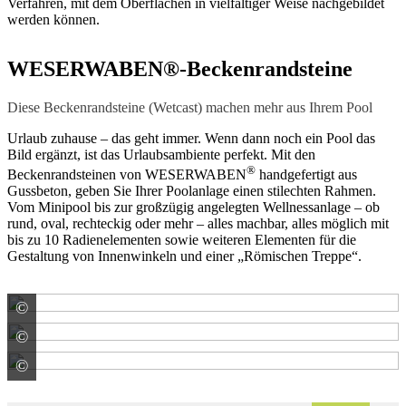
Verfahren, mit dem Oberflächen in vielfältiger Weise nachgebildet
werden können.
WESERWABEN®-Beckenrandsteine
Diese Beckenrandsteine (Wetcast) machen mehr aus Ihrem Pool
Urlaub zuhause – das geht immer. Wenn dann noch ein Pool das
Bild ergänzt, ist das Urlaubsambiente perfekt. Mit den
®
Beckenrandsteinen von WESERWABEN
handgefertigt aus
Gussbeton, geben Sie Ihrer Poolanlage einen stilechten Rahmen.
Vom Minipool bis zur großzügig angelegten Wellnessanlage – ob
rund, oval, rechteckig oder mehr – alles machbar, alles möglich mit
bis zu 10 Radienelementen sowie weiteren Elementen für die
Gestaltung von Innenwinkeln und einer „Römischen Treppe“.
©
WESER Bauelemente-Werk GmbH WESERWABEN
©
WESER Bauelemente-Werk GmbH WESERWABEN
©
WESER Bauelemente-Werk GmbH WESERWABEN