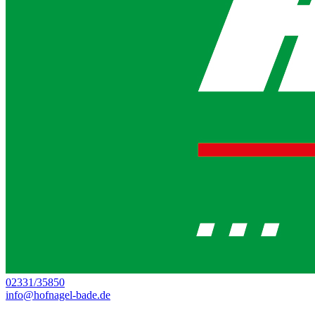
02331/35850
info@hofnagel-bade.de