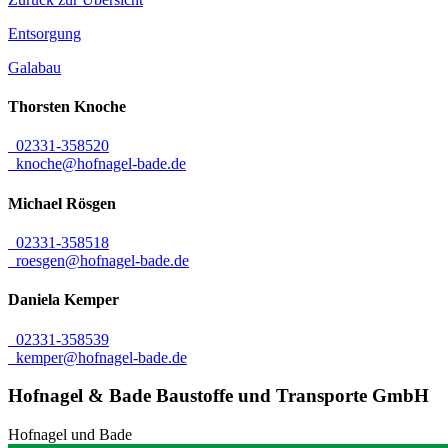
Entsorgung
Galabau
Thorsten
Knoche
02331-358520
knoche@hofnagel-bade.de
Michael
Rösgen
02331-358518
roesgen@hofnagel-bade.de
Daniela
Kemper
02331-358539
kemper@hofnagel-bade.de
Hofnagel & Bade Baustoffe und Transporte GmbH
Hofnagel und Bade