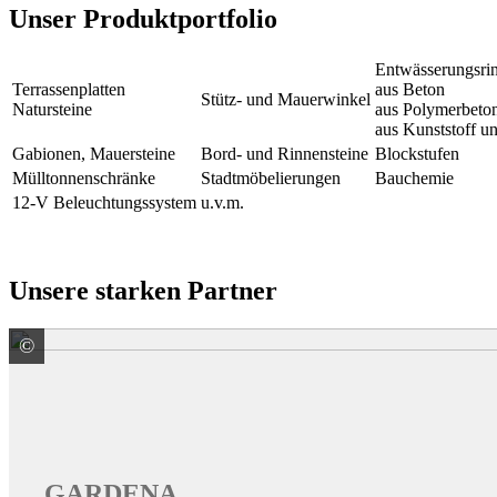
Unser Produktportfolio
Entwässerungsri
Terrassenplatten
aus Beton
Stütz- und Mauerwinkel
Natursteine
aus Polymerbeto
aus Kunststoff un
Gabionen, Mauersteine
Bord- und Rinnensteine
Blockstufen
Mülltonnenschränke
Stadtmöbelierungen
Bauchemie
12-V Beleuchtungssystem
u.v.m.
Unsere starken Partner
©
GARDENA Deutschland GmbH
GARDENA