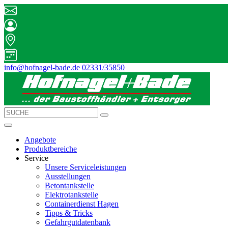
info@hofnagel-bade.de
02331/35850
Angebote
Produktbereiche
Service
Unsere Serviceleistungen
Ausstellungen
Betontankstelle
Elektrotankstelle
Containerdienst Hagen
Tipps & Tricks
Gefahrgutdatenbank