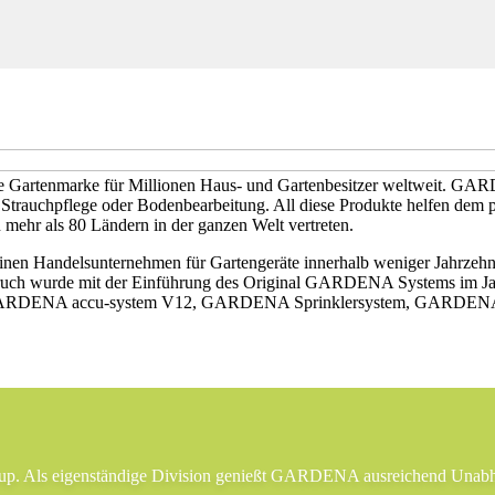
Gartenmarke für Millionen Haus- und Gartenbesitzer weltweit. GARDE
 Strauchpflege oder Bodenbearbeitung. All diese Produkte helfen dem
 mehr als 80 Ländern in der ganzen Welt vertreten.
n Handelsunternehmen für Gartengeräte innerhalb weniger Jahrzehnte 
bruch wurde mit der Einführung des Original GARDENA Systems im Jah
 GARDENA accu-system V12, GARDENA Sprinklersystem, GARDENA 
 Als eigenständige Division genießt GARDENA ausreichend Unabhängi